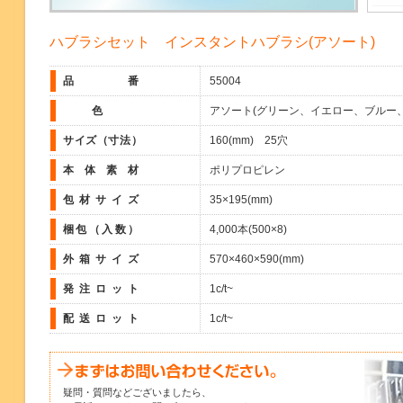
ハブラシセット インスタントハブラシ(アソート)
品番
55004
色
アソート(グリーン、イエロー、ブルー
サイズ（寸法）
160(mm) 25穴
本体素材
ポリプロピレン
包材サイズ
35×195(mm)
梱包（入数）
4,000本(500×8)
外箱サイズ
570×460×590(mm)
発注ロット
1c/t~
配送ロット
1c/t~
疑問・質問などございましたら、