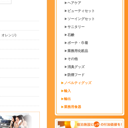
ヘアケア
ビューティセット
ソーイングセット
サニタリー
石鹸
、オレンジ)
ポーチ・巾着
業務用化粧品
その他
消臭グッズ
防煙フード
ノベルティグッズ
輸入
輸出
業務用食器